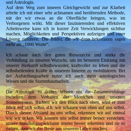
und Astrologin.
Auf dem Weg zum inneren Gleichgewicht und zur Klarheit
arbeite ich mit einer sehr achtsamen und berührenden Methode,
mit der wir etwas an die Oberfläche bringen, was im
Verborgenen wirkt. Mit dieser faszinierenden und effektiven
Arbeitsweise kann ich in kurzer Zeit Verwicklungen sichtbar
machen, Möglichkeiten und Perspektiven aufzeigen und einer
Lösung zuführen. Die Bilder, die wir dann bekommen sagen
mehr als „1000 Worte“.
Ich schaue nach den guten Ressourcen und stärke die
Verbindung zu unseren Wurzeln, um im besseren Einklang mit
unserer Herkunft selbstbewusster, kraftvoller zu leben und die
selbstheilenden Kräfte in unserem Inneren zu mobilisieren. Bei
der Aufstellungsarbeit nutze ich auch mein astrologisches
Wissen und die Stammbaumarbeit.
Die Astrologie ist uraltes Wissen um die Zusammenhänge
zwischen dem Verhalten der Menschen und unserem
Sonnensystem. Richten wir den Blick nach oben, wird er zum
Blick auf sich selbst, d.h. wir schauen von oben auf uns selbst.
Durch diesen Abstand zu uns selbst, erkennen wir auf einmal
wie wir ticken. Wir können uns selbst immer besser verstehen,
unsere Handlungsspielräume immer besser erkennen und sie so
nutzen, dass wir das Beste aus unserem Leben machen.