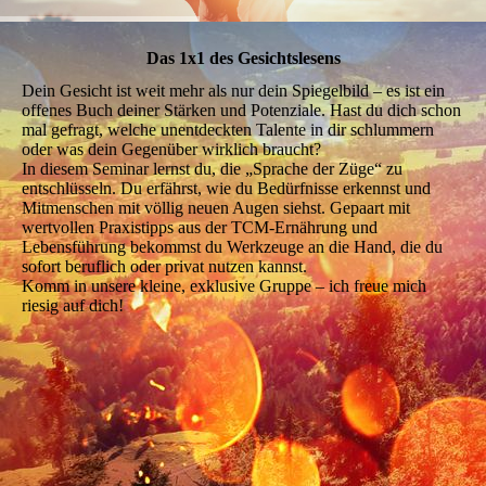
Das 1x1 des Gesichtslesens
Dein Gesicht ist weit mehr als nur dein Spiegelbild – es ist ein
offenes Buch deiner Stärken und Potenziale. Hast du dich schon
mal gefragt, welche unentdeckten Talente in dir schlummern
oder was dein Gegenüber wirklich braucht?
In diesem Seminar lernst du, die „Sprache der Züge“ zu
entschlüsseln. Du erfährst, wie du Bedürfnisse erkennst und
Mitmenschen mit völlig neuen Augen siehst. Gepaart mit
wertvollen Praxistipps aus der TCM-Ernährung und
Lebensführung bekommst du Werkzeuge an die Hand, die du
sofort beruflich oder privat nutzen kannst.
Komm in unsere kleine, exklusive Gruppe – ich freue mich
riesig auf dich!