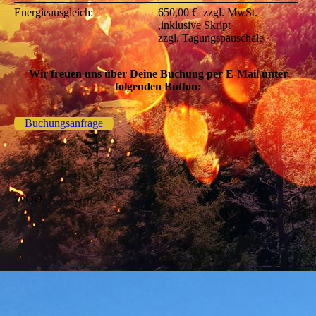
Energieausgleich:
650,00 € zzgl. MwSt.
,inklusive Skript
zzgl. Tagungspauschale
Wir freuen uns über Deine Buchung per E-Mail unter
folgenden Button:
Buchungsanfrage
vvOO