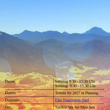
Chinese-Face-Reading-800x800
Dauer:
Samstag 9:30 - 17:30 Uhr
Sonntag 9:30 - 15:30 Uhr
Datum:
Termin für 2027 in Planung
Dozentin:
Elke Hauenstein-Stief
Ort:
Taufkirchen bei München