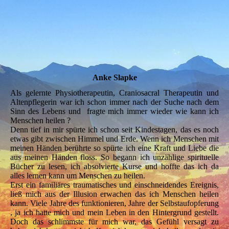
Anke Slapke
Anke Slapke
Als gelernte Physiotherapeutin, Craniosacral Therapeutin und
Altenpflegerin war ich schon immer nach der Suche nach dem
Sinn des Lebens und fragte mich immer wieder wie kann ich
Menschen heilen ?
Denn tief in mir spürte ich schon seit Kindestagen, das es noch
etwas gibt zwischen Himmel und Erde. Wenn ich Menschen mit
meinen Händen berührte so spürte ich eine Kraft und Liebe die
aus meinen Händen floss. So begann ich unzählige spirituelle
Bücher zu lesen, ich absolvierte Kurse und hoffte das ich da
alles lernen kann um Menschen zu heilen.
Erst ein familiäres traumatisches und einschneidendes Ereignis,
ließ mich aus der Illusion erwachen das ich Menschen heilen
kann. Viele Jahre des funktionieren, Jahre der Selbstaufopferung
, ja ich hatte mich und mein Leben in den Hintergrund gestellt.
Doch das schlimmste für mich war, das Gefühl versagt zu