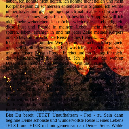
haben, ich konnte nicht helfen, ich konnte nicht heilen und mein
Körper begann zu schmerzen er sendete mir Signale, ich wurde
immer träger und gleichgültiger, ja ich nahm alles so hin wie es
war. Bis ich eines Tages für mich beschloss Stopp so will ich
nicht mehr weiterleben, ich möchte wieder diese Lebendigkeit,
diese Lust und Freude in meinem Leben, mein pures Sein
spüren, leben, erfahren in und mit jeder Zelle meines Körpers
und so begann die schönste Reise meines Lebens........
Ich machte mich auf den Weg zu mir, in mich, ich begegnete
mich selbst mit allem was ich bin, was ich sein möchte und was
mir aus tiefsten Herzen Freude bereitet und ein Beitrag für mich,
die Menschen und die Erde ist. Ich erkannte die wahren
Ursachen all meiner Ängste, Zweifel, Wut und Trauer.
Heute weiß ich, jeder kann sich nur selbst heilen wenn er es für
sich wählt.
Ich bin der Raum, die Unterstützung, die, die Dich begleitet, Dir
neue Wege, neue Tools, Wunder, Magie und Möglichkeiten
zeigt und lehrt, wie Du Dich und Deine Liebsten auf allen
Ebenen selbst heilen kannst, wie Du wieder ganz tief in Deine
Wahrheit, in Deine Macht und Kraft, in Deine Lebendigkeit, in
die Freude in die Vibration Deines Lebens kommst und so alles
für Dich möglich ist ganz gleich was Du wählst.
Bist Du bereit, JETZT Unaufhaltsam - Frei - zu Sein dann
beginne Deine schönste und wundervollste Reise Deines Lebens
JETZT und HIER mit mir gemeinsam an Deiner Seite. Wähle