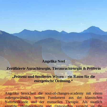
Bild-Angelika-mit-Katze
Angelika Neef
Zertifizierte Aurachirurgin, Tieraurachirurgin & Prüferin
„Präsenz und fundiertes Wissen – ein Raum für die
energetische Ordnung.“
Angelika bereichert die soul-of-changes-academy mit einem
außergewöhnlich breiten Fundament aus der klassischen
Naturheilkunde und der manuellen Therapie. Als staatlich
geprüfte Heilpraktikerin und Osteopathin versteht sie die