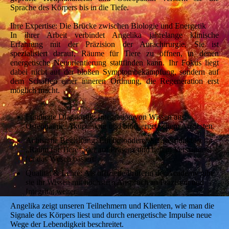
Sprache des Körpers bis in die Tiefe.
Ihre Expertise: Die Brücke zwischen Biologie und Energetik
In ihrer Arbeit verbindet Angelika jahrelange klinische
Erfahrung mit der Präzision der Aurachirurgie. Sie ist
spezialisiert darauf, Räume für Tiere zu öffnen, in denen
energetische Neuorientierung stattfinden kann. Ihr Fokus liegt
dabei nicht auf der bloßen Symptombekämpfung, sondern auf
dem Schaffen einer inneren Ordnung, die Regeneration erst
möglich macht.
Fundierte Diagnostik: Integration von Wissen aus
Osteopathie, Akupunktur und bioenergetischem Austesten.
Achtsame Begleitung: Ein besonderer Schwerpunkt ist ihr
„Raum für Tiere“, der auf Präsenz und tiefem Verständnis
für das Wesen basiert.
Qualität & Lehre: Als offizielle Prüferin der Academy gibt
sie ihr Wissen mit höchstem Anspruch an Präzision und
Integrität weiter.
Angelika zeigt unseren Teilnehmern und Klienten, wie man die
Signale des Körpers liest und durch energetische Impulse neue
Wege der Lebendigkeit beschreitet.