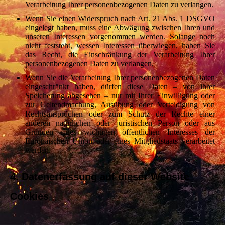
Verarbeitung Ihrer personenbezogenen Daten zu verlangen.
Wenn Sie einen Widerspruch nach Art. 21 Abs. 1 DSGVO
eingelegt haben, muss eine Abwägung zwischen Ihren und
unseren Interessen vorgenommen werden. Solange noch
nicht feststeht, wessen Interessen überwiegen, haben Sie
das Recht, die Einschränkung der Verarbeitung Ihrer
personenbezogenen Daten zu verlangen.
Wenn Sie die Verarbeitung Ihrer personenbezogenen Daten
eingeschränkt haben, dürfen diese Daten – von ihrer
Speicherung abgesehen – nur mit Ihrer Einwilligung oder
zur Geltendmachung, Ausübung oder Verteidigung von
Rechtsansprüchen oder zum Schutz der Rechte einer
anderen natürlichen oder juristischen Person oder aus
Gründen eines wichtigen öffentlichen Interesses der
Europäischen Union oder eines Mitgliedstaats verarbeitet
werden.
4. Datenerfassung auf dieser Website
Cookies