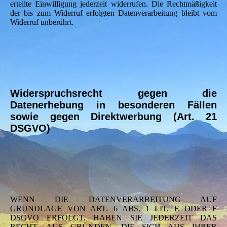
erteilte Einwilligung jederzeit widerrufen. Die Rechtmäßigkeit
der bis zum Widerruf erfolgten Datenverarbeitung bleibt vom
Widerruf unberührt.
Widerspruchsrecht gegen die
Datenerhebung in besonderen Fällen
sowie gegen Direktwerbung (Art. 21
DSGVO)
WENN DIE DATENVERARBEITUNG AUF
GRUNDLAGE VON ART. 6 ABS. 1 LIT. E ODER F
DSGVO ERFOLGT, HABEN SIE JEDERZEIT DAS
RECHT, AUS GRÜNDEN, DIE SICH AUS IHRER