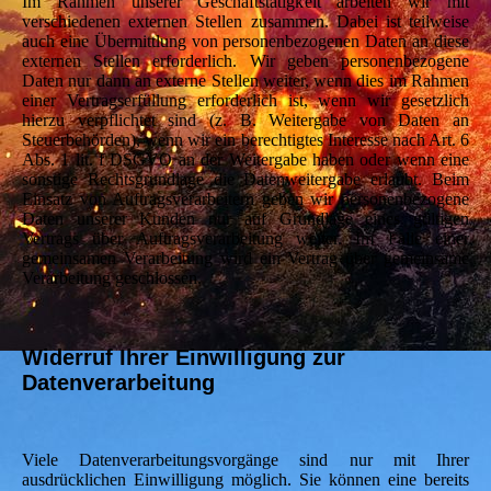
Im Rahmen unserer Geschäftstätigkeit arbeiten wir mit
verschiedenen externen Stellen zusammen. Dabei ist teilweise
auch eine Übermittlung von personenbezogenen Daten an diese
externen Stellen erforderlich. Wir geben personenbezogene
Daten nur dann an externe Stellen weiter, wenn dies im Rahmen
einer Vertragserfüllung erforderlich ist, wenn wir gesetzlich
hierzu verpflichtet sind (z. B. Weitergabe von Daten an
Steuerbehörden), wenn wir ein berechtigtes Interesse nach Art. 6
Abs. 1 lit. f DSGVO an der Weitergabe haben oder wenn eine
sonstige Rechtsgrundlage die Datenweitergabe erlaubt. Beim
Einsatz von Auftragsverarbeitern geben wir personenbezogene
Daten unserer Kunden nur auf Grundlage eines gültigen
Vertrags über Auftragsverarbeitung weiter. Im Falle einer
gemeinsamen Verarbeitung wird ein Vertrag über gemeinsame
Verarbeitung geschlossen.
Widerruf Ihrer Einwilligung zur
Datenverarbeitung
Viele Datenverarbeitungsvorgänge sind nur mit Ihrer
ausdrücklichen Einwilligung möglich. Sie können eine bereits