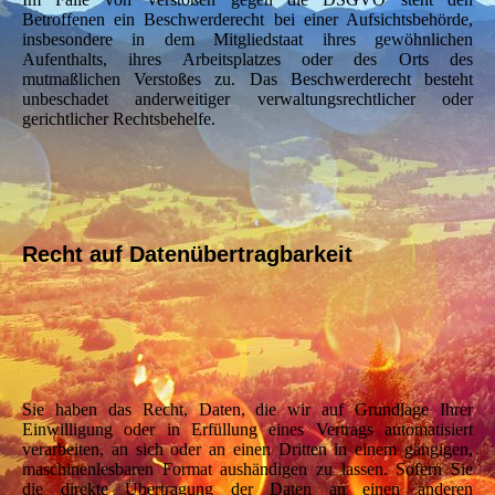
Betroffenen ein Beschwerderecht bei einer Aufsichtsbehörde,
insbesondere in dem Mitgliedstaat ihres gewöhnlichen
Aufenthalts, ihres Arbeitsplatzes oder des Orts des
mutmaßlichen Verstoßes zu. Das Beschwerderecht besteht
unbeschadet anderweitiger verwaltungsrechtlicher oder
gerichtlicher Rechtsbehelfe.
Recht auf Datenübertragbarkeit
Sie haben das Recht, Daten, die wir auf Grundlage Ihrer
Einwilligung oder in Erfüllung eines Vertrags automatisiert
verarbeiten, an sich oder an einen Dritten in einem gängigen,
maschinenlesbaren Format aushändigen zu lassen. Sofern Sie
die direkte Übertragung der Daten an einen anderen