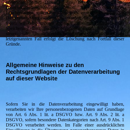
personenbezogenen Daten bei uns, bis der Zweck für die
Datenverarbeitung entfällt. Wenn Sie ein berechtigtes
Löschersuchen geltend machen oder eine Einwilligung zur
Datenverarbeitung widerrufen, werden Ihre Daten gelöscht,
sofern wir keine anderen rechtlich zulässigen Gründe für die
Speicherung Ihrer personenbezogenen Daten haben (z. B.
steuer- oder handelsrechtliche Aufbewahrungsfristen); im
letztgenannten Fall erfolgt die Löschung nach Fortfall dieser
Gründe.
Allgemeine Hinweise zu den
Rechtsgrundlagen der Datenverarbeitung
auf dieser Website
Sofern Sie in die Datenverarbeitung eingewilligt haben,
verarbeiten wir Ihre personenbezogenen Daten auf Grundlage
von Art. 6 Abs. 1 lit. a DSGVO bzw. Art. 9 Abs. 2 lit. a
DSGVO, sofern besondere Datenkategorien nach Art. 9 Abs. 1
DSGVO verarbeitet werden. Im Falle einer ausdrücklichen