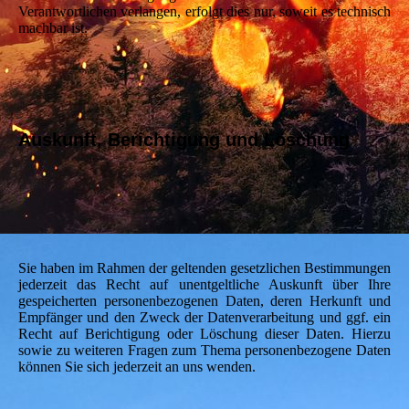
Verantwortlichen verlangen, erfolgt dies nur, soweit es technisch
machbar ist.
Auskunft, Berichtigung und Löschung
Sie haben im Rahmen der geltenden gesetzlichen Bestimmungen
jederzeit das Recht auf unentgeltliche Auskunft über Ihre
gespeicherten personenbezogenen Daten, deren Herkunft und
Empfänger und den Zweck der Datenverarbeitung und ggf. ein
Recht auf Berichtigung oder Löschung dieser Daten. Hierzu
sowie zu weiteren Fragen zum Thema personenbezogene Daten
können Sie sich jederzeit an uns wenden.