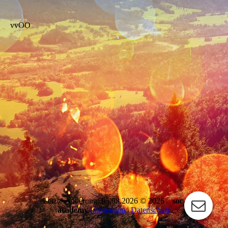
vvOO
Letzte Änderung: 05.08.2026 © 2026
soc-
academy
Impressum
|
Datenschutz