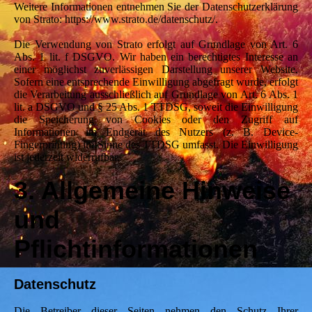
Weitere Informationen entnehmen Sie der Datenschutzerklärung
von Strato: https://www.strato.de/datenschutz/.
Die Verwendung von Strato erfolgt auf Grundlage von Art. 6
Abs. 1 lit. f DSGVO. Wir haben ein berechtigtes Interesse an
einer möglichst zuverlässigen Darstellung unserer Website.
Sofern eine entsprechende Einwilligung abgefragt wurde, erfolgt
die Verarbeitung ausschließlich auf Grundlage von Art. 6 Abs. 1
lit. a DSGVO und § 25 Abs. 1 TTDSG, soweit die Einwilligung
die Speicherung von Cookies oder den Zugriff auf
Informationen im Endgerät des Nutzers (z. B. Device-
Fingerprinting) im Sinne des TTDSG umfasst. Die Einwilligung
ist jederzeit widerrufbar.
3. Allgemeine Hinweise
und
Pflichtinformationen
Datenschutz
Die Betreiber dieser Seiten nehmen den Schutz Ihrer