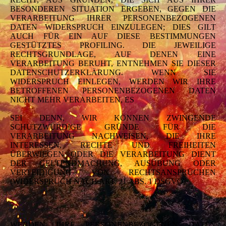
BESONDEREN SITUATION ERGEBEN, GEGEN DIE
VERARBEITUNG IHRER PERSONENBEZOGENEN
DATEN WIDERSPRUCH EINZULEGEN; DIES GILT
AUCH FÜR EIN AUF DIESE BESTIMMUNGEN
GESTÜTZTES PROFILING. DIE JEWEILIGE
RECHTSGRUNDLAGE, AUF DENEN EINE
VERARBEITUNG BERUHT, ENTNEHMEN SIE DIESER
DATENSCHUTZERKLÄRUNG. WENN SIE
WIDERSPRUCH EINLEGEN, WERDEN WIR IHRE
BETROFFENEN PERSONENBEZOGENEN DATEN
NICHT MEHR VERARBEITEN, ES
SEI DENN, WIR KÖNNEN ZWINGENDE
SCHUTZWÜRDIGE GRÜNDE FÜR DIE
VERARBEITUNG NACHWEISEN, DIE IHRE
INTERESSEN, RECHTE UND FREIHEITEN
ÜBERWIEGEN ODER DIE VERARBEITUNG DIENT
DER GELTENDMACHUNG, AUSÜBUNG ODER
VERTEIDIGUNG VON RECHTSANSPRÜCHEN
(WIDERSPRUCH NACH ART. 21 ABS. 1 DSGVO).
WERDEN IHRE PERSONENBEZOGENEN DATEN