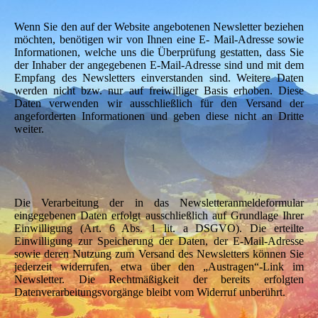
Wenn Sie den auf der Website angebotenen Newsletter beziehen
möchten, benötigen wir von Ihnen eine E- Mail-Adresse sowie
Informationen, welche uns die Überprüfung gestatten, dass Sie
der Inhaber der angegebenen E-Mail-Adresse sind und mit dem
Empfang des Newsletters einverstanden sind. Weitere Daten
werden nicht bzw. nur auf freiwilliger Basis erhoben. Diese
Daten verwenden wir ausschließlich für den Versand der
angeforderten Informationen und geben diese nicht an Dritte
weiter.
Die Verarbeitung der in das Newsletteranmeldeformular
eingegebenen Daten erfolgt ausschließlich auf Grundlage Ihrer
Einwilligung (Art. 6 Abs. 1 lit. a DSGVO). Die erteilte
Einwilligung zur Speicherung der Daten, der E-Mail-Adresse
sowie deren Nutzung zum Versand des Newsletters können Sie
jederzeit widerrufen, etwa über den „Austragen“-Link im
Newsletter. Die Rechtmäßigkeit der bereits erfolgten
Datenverarbeitungsvorgänge bleibt vom Widerruf unberührt.