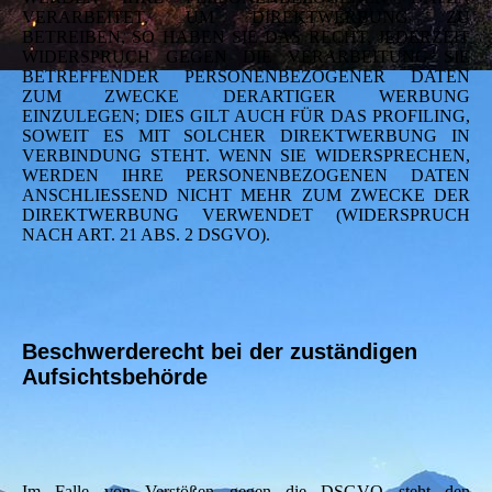
VERARBEITET, UM DIREKTWERBUNG ZU
BETREIBEN, SO HABEN SIE DAS RECHT, JEDERZEIT
WIDERSPRUCH GEGEN DIE VERARBEITUNG SIE
BETREFFENDER PERSONENBEZOGENER DATEN
ZUM ZWECKE DERARTIGER WERBUNG
EINZULEGEN; DIES GILT AUCH FÜR DAS PROFILING,
SOWEIT ES MIT SOLCHER DIREKTWERBUNG IN
VERBINDUNG STEHT. WENN SIE WIDERSPRECHEN,
WERDEN IHRE PERSONENBEZOGENEN DATEN
ANSCHLIESSEND NICHT MEHR ZUM ZWECKE DER
DIREKTWERBUNG VERWENDET (WIDERSPRUCH
NACH ART. 21 ABS. 2 DSGVO).
Beschwerderecht bei der zuständigen
Aufsichtsbehörde
Im Falle von Verstößen gegen die DSGVO steht den