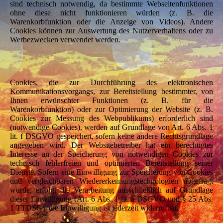
sind technisch notwendig, da bestimmte Webseitenfunktionen
ohne diese nicht funktionieren würden (z. B. die
Warenkorbfunktion oder die Anzeige von Videos). Andere
Cookies können zur Auswertung des Nutzerverhaltens oder zu
Werbezwecken verwendet werden.
Cookies, die zur Durchführung des elektronischen
Kommunikationsvorgangs, zur Bereitstellung bestimmter, von
Ihnen erwünschter Funktionen (z. B. für die
Warenkorbfunktion) oder zur Optimierung der Website (z. B.
Cookies zur Messung des Webpublikums) erforderlich sind
(notwendige Cookies), werden auf Grundlage von Art. 6 Abs. 1
lit. f DSGVO gespeichert, sofern keine andere Rechtsgrundlage
angegeben wird. Der Websitebetreiber hat ein berechtigtes
Interesse an der Speicherung von notwendigen Cookies zur
technisch fehlerfreien und optimierten Bereitstellung seiner
Dienste. Sofern eine Einwilligung zur Speicherung von Cookies
und vergleichbaren Wiedererkennungstechnologien abgefragt
wurde, erfolgt die Verarbeitung ausschließlich auf Grundlage
dieser Einwilligung (Art. 6 Abs. 1 lit. a DSGVO und § 25 Abs.
1 TTDSG); die Einwilligung ist jederzeit widerrufbar.