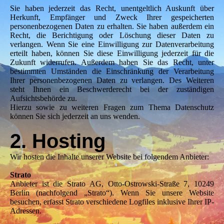
Sie haben jederzeit das Recht, unentgeltlich Auskunft über
Herkunft, Empfänger und Zweck Ihrer gespeicherten
personenbezogenen Daten zu erhalten. Sie haben außerdem ein
Recht, die Berichtigung oder Löschung dieser Daten zu
verlangen. Wenn Sie eine Einwilligung zur Datenverarbeitung
erteilt haben, können Sie diese Einwilligung jederzeit für die
Zukunft widerrufen. Außerdem haben Sie das Recht, unter
bestimmten Umständen die Einschränkung der Verarbeitung
Ihrer personenbezogenen Daten zu verlangen. Des Weiteren
steht Ihnen ein Beschwerderecht bei der zuständigen
Aufsichtsbehörde zu.
Hierzu sowie zu weiteren Fragen zum Thema Datenschutz
können Sie sich jederzeit an uns wenden.
2. Hosting
Wir hosten die Inhalte unserer Website bei folgendem Anbieter:
Strato
Anbieter ist die Strato AG, Otto-Ostrowski-Straße 7, 10249
Berlin (nachfolgend „Strato“). Wenn Sie unsere Website
besuchen, erfasst Strato verschiedene Logfiles inklusive Ihrer IP-
Adressen.