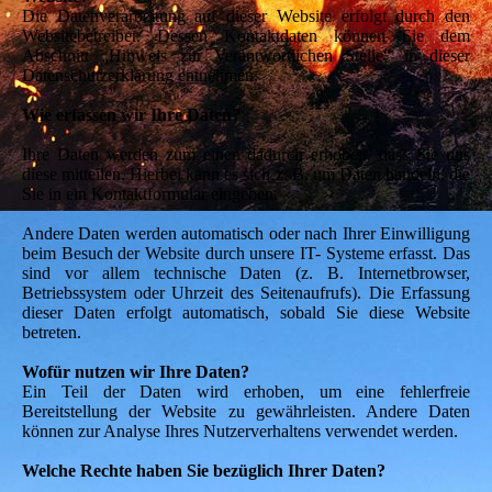
Die Datenverarbeitung auf dieser Website erfolgt durch den
Websitebetreiber. Dessen Kontaktdaten können Sie dem
Abschnitt „Hinweis zur Verantwortlichen Stelle“ in dieser
Datenschutzerklärung entnehmen.
Wie erfassen wir Ihre Daten?
Ihre Daten werden zum einen dadurch erhoben, dass Sie uns
diese mitteilen. Hierbei kann es sich z. B. um Daten handeln, die
Sie in ein Kontaktformular eingeben.
Andere Daten werden automatisch oder nach Ihrer Einwilligung
beim Besuch der Website durch unsere IT- Systeme erfasst. Das
sind vor allem technische Daten (z. B. Internetbrowser,
Betriebssystem oder Uhrzeit des Seitenaufrufs). Die Erfassung
dieser Daten erfolgt automatisch, sobald Sie diese Website
betreten.
Wofür nutzen wir Ihre Daten?
Ein Teil der Daten wird erhoben, um eine fehlerfreie
Bereitstellung der Website zu gewährleisten. Andere Daten
können zur Analyse Ihres Nutzerverhaltens verwendet werden.
Welche Rechte haben Sie bezüglich Ihrer Daten?