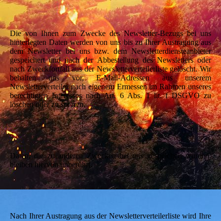
Die von Ihnen zum Zwecke des Newsletter-Bezugs bei uns
hinterlegten Daten werden von uns bis zu Ihrer Austragung aus
dem Newsletter bei uns bzw. dem Newsletterdiensteanbieter
gespeichert und nach der Abbestellung des Newsletters oder
nach Zweckfortfall aus der Newsletterverteilerliste gelöscht. Wir
behalten uns vor, E-Mail-Adressen aus unserem
Newsletterverteiler nach eigenem Ermessen im Rahmen unseres
berechtigten Interesses nach Art. 6 Abs. 1 lit. f DSGVO zu
löschen oder zu sperren.
Daten, die zu anderen Zwecken bei uns gespeichert wurden,
bleiben hiervon unberührt.
Nach Ihrer Austragung aus der Newsletterverteilerliste wird Ihre