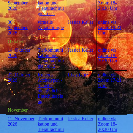
September
kation und
Zoom 18-
2026
Tieraurachirur
20:30 Uhr
gie Teil 1
30.
virtuelle
Jessica Keller
online via
September
Aurachirurgie
Zoom 19-21
2026
Uhr
Oktober
14. Oktober
Tierkommuni
Jessica Keller
online via
2026
kation und
Zoom 18-
Tieraurachirur
20:30 Uhr
gie Te
il 2
22. Oktober
Runen -
Lissy Götz
online via
2026
Archetypen -
Zoom 17-21
Scheibe
Uhr
die göttliche
Entschlüsselu
ng
November
11. November
Tierkommuni
Jessica Keller
online via
2026
kation und
Zoom 18-
Tieraurachirur
20:30 Uhr