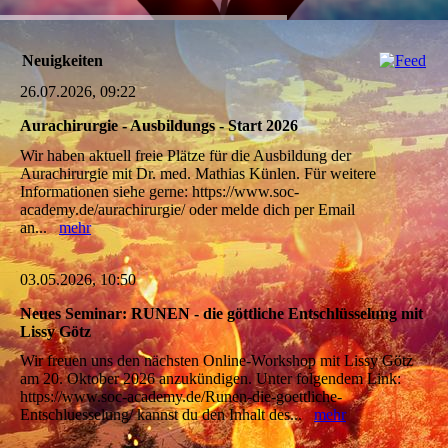
Neuigkeiten
26.07.2026, 09:22
Aurachirurgie - Ausbildungs - Start 2026
Wir haben aktuell freie Plätze für die Ausbildung der
Aurachirurgie mit Dr. med. Mathias Künlen. Für weitere
Informationen siehe gerne: https://www.soc-
academy.de/aurachirurgie/ oder melde dich per Email
an...
mehr
03.05.2026, 10:50
Neues Seminar: RUNEN - die göttliche Entschlüsselung mit
Lissy Götz
Wir freuen uns den nächsten Online-Workshop mit Lissy Götz
am 20. Oktober 2026 anzukündigen. Unter folgendem Link:
https://www.soc-academy.de/Runen-die-goettliche-
Entschluesselung/ kannst du den Inhalt des...
mehr