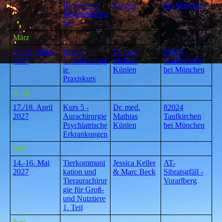
Biologische
Künlen
bei München
Programmieru
ng
März
20./21. März
Kurs 4
Dr. med.
82024
2027
- Aurachirurg
Mathias
Taufkirchen
ie
Künlen
bei München
Praxiskurs
April
17./18. April
Kurs 5 -
Dr. med.
82024
2027
Aurachirurgie
Mathias
Taufkirchen
Psychiatrische
Künlen
bei München
Erkrankungen
Mai
14.-16. Mai
Tierkommuni
Jessica Keller
AT-
2027
kation und
& Marc Beck
Sibratsgfäll -
Tieraurachirur
Vorarlberg
gie für Groß-
und Nutztiere
1. Teil
Juni