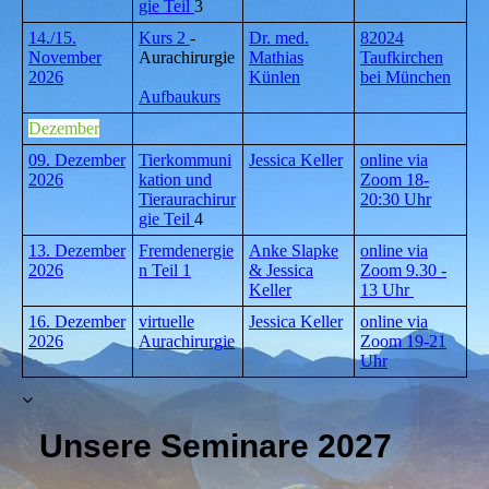
gie Teil
3
14./15.
Kurs 2
-
Dr. med.
82024
November
Aurachirurgie
Mathias
Taufkirchen
2026
Künlen
bei München
Aufbaukurs
Dezember
09. Dezember
Tierkommuni
Jessica Keller
online via
2026
kation und
Zoom 18-
Tieraurachirur
20:30 Uhr
gie Teil
4
13. Dezember
Fremdenergie
Anke Slapke
online via
2026
n Teil 1
& Jessica
Zoom 9.30 -
Keller
13 Uhr
16. Dezember
virtuelle
Jessica Keller
online via
2026
Aurachirurgie
Zoom 19-21
Uhr
Unsere Seminare 2027