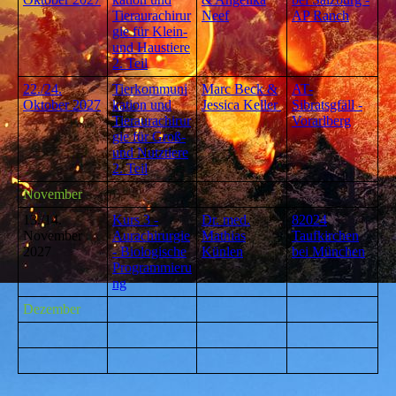
Tieraurachirur
Neef
AP Ranch
gie für Klein-
und Haustiere
2. Teil
22./24.
Tierkommuni
Marc Beck &
AT-
Oktober 2027
kation und
Jessica Keller
Sibratsgfäll -
Tieraurachirur
Vorarlberg
gie für Groß-
und Nutztiere
2. Teil
November
13./14.
Kurs 3 -
Dr. med.
82024
November
Aurachirurgie
Mathias
Taufkirchen
2027
- Biologische
Künlen
bei München
Programmieru
ng
Dezember