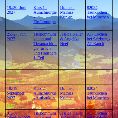
19./20. Juni
Kurs 1 -
Dr. med.
82024
20
27
Aurachirurgie
Mathias
Taufkirchen
-
Künlen
bei München
Einführungss
eminar
25.-27. Juni
Tierkommuni
Jessica Keller
AT- Lochen
2027
kation und
& Angelika
bei Salzburg -
Tieraurachirur
Neef
AP Ranch
gie für Klein-
und Haustiere
1. Teil
Juli
August
September
1
8./19.
Kurs 2 -
Dr. med.
82024
September
Aurachirurgie
Mathias
Taufkirchen
2027
- Aufbaukurs
Künlen
bei München
Oktober
01.-03.
Tierkommuni
Jessica Keller
AT- Lochen
Oktober 2027
kation und
& Angelika
bei Salzburg -