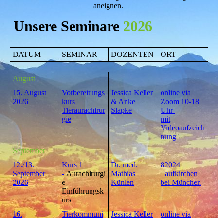
aneignen.
Unsere Seminare
2026
DATUM
SEMINAR
DOZENTEN
ORT
August
15. August
Vorbereitungs
Jessica Keller
online via
2026
kurs
& Anke
Zoom 10-18
Tieraurachirur
Slapke
Uhr
gie
mit
Videoaufzeich
nung
September
12./13.
Kurs 1
Dr. med.
82024
September
-
Aurachirurgi
Mathias
Taufkirchen
2026
e
Künlen
bei München
Einführungsk
urs
16.
Tierkommuni
Jessica Keller
online via